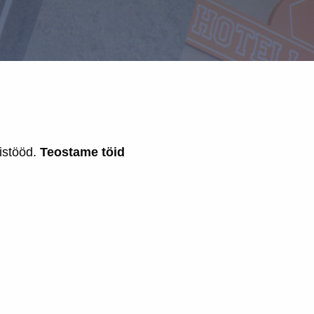
istööd.
Teostame töid