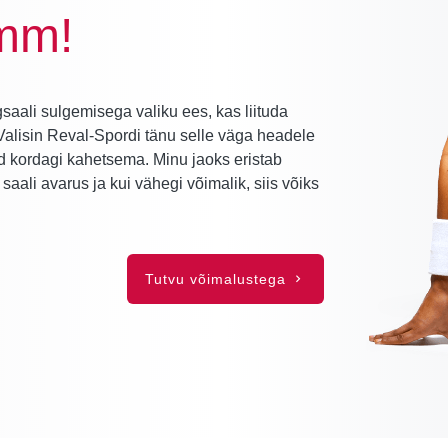
mm!
saali sulgemisega valiku ees, kas liituda
Valisin Reval-Spordi tänu selle väga headele
d kordagi kahetsema. Minu jaoks eristab
aali avarus ja kui vähegi võimalik, siis võiks
Tutvu võimalustega