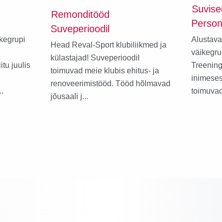
Suvise
Remonditööd
Person
Suveperioodil
kegrupi
Alustava
Head Reval-Sport klubiliikmed ja
väikegru
külastajad! Suveperioodil
itu juulis
Treenin
toimuvad meie klubis ehitus- ja
inimeses
renoveerimistööd. Tööd hõlmavad
.
toimuvad
jõusaali j...