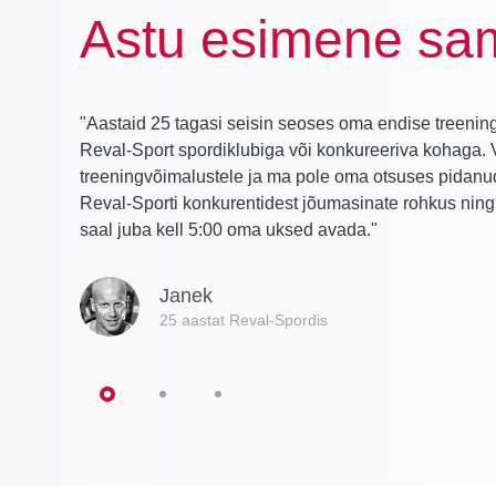
Astu esimene sa
"Aastaid 25 tagasi seisin seoses oma endise treening
Reval-Sport spordiklubiga või konkureeriva kohaga. 
treeningvõimalustele ja ma pole oma otsuses pidanu
Reval-Sporti konkurentidest jõumasinate rohkus ning s
saal juba kell 5:00 oma uksed avada."
Janek
25 aastat Reval-Spordis