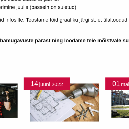
rimine juulis (bassein on suletud)
id infosilte. Teostame töid graafiku järgi st. et ülaltood
bamugavuste pärast ning loodame teie mõistvale su
14
01
juuni
2022
ma