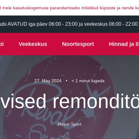
tud meie kasutuskogemuse parandamiseks mõeldud küpsiste ja nende k
ubi AVATUD iga päev 06:00 - 23:00 ja veekeskus 06:00 - 22:00
bi
Veekeskus
Noortesport
Hinnad ja l
27. May 2024
< 1
minut lugeda
vised remondit
Reval-Sport