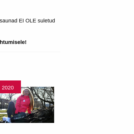
ud saunad EI OLE suletud
htumisele!
i
2020