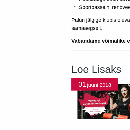
Sportbasseini renovee
Palun jälgige klubis oleva
samaaegselt.
Vabandame võimalike e
Loe Lisaks
01
juuni
2018