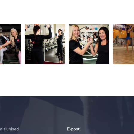
ion
misjuhised
E-post: