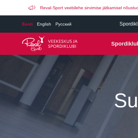
Reval-Sport veebilehe sirvimise jätkamisel nõus
Spordikl
Eesti
English
Русский
Spordiklu
Su