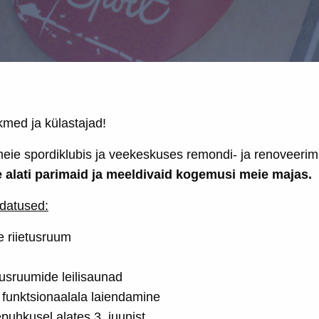
kmed ja külastajad!
eie spordiklubis ja veekeskuses remondi- ja renoveerim
le alati parimaid ja meeldivaid kogemusi meie majas.
datused:
e riietusruum
tusruumide leilisaunad
e funktsionaalala laiendamine
uhkusel alates 3. juunist