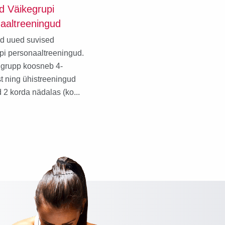
d Väikegrupi
aaltreeningud
d uued suvised
pi personaaltreeningud.
ggrupp koosneb 4-
t ning ühistreeningud
 2 korda nädalas (ko...