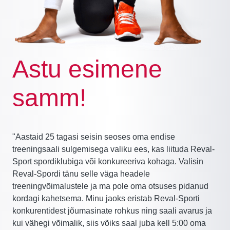
Astu esimene
samm!
"Aastaid 25 tagasi seisin seoses oma endise
treeningsaali sulgemisega valiku ees, kas liituda Reval-
Sport spordiklubiga või konkureeriva kohaga. Valisin
Reval-Spordi tänu selle väga headele
treeningvõimalustele ja ma pole oma otsuses pidanud
kordagi kahetsema. Minu jaoks eristab Reval-Sporti
konkurentidest jõumasinate rohkus ning saali avarus ja
kui vähegi võimalik, siis võiks saal juba kell 5:00 oma