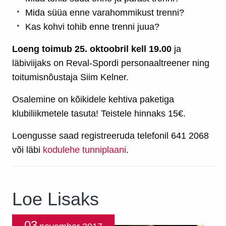
Mida süüa enne varahommikust trenni?
Kas kohvi tohib enne trenni juua?
Loeng toimub 25. oktoobril kell 19.00
ja
läbiviijaks on Reval-Spordi personaaltreener ning
toitumisnõustaja Siim Kelner.
Osalemine on kõikidele kehtiva paketiga
klubiliikmetele tasuta! Teistele hinnaks 15€.
Loengusse saad registreeruda telefonil 641 2068
või läbi
kodulehe tunniplaani
.
Loe Lisaks
03