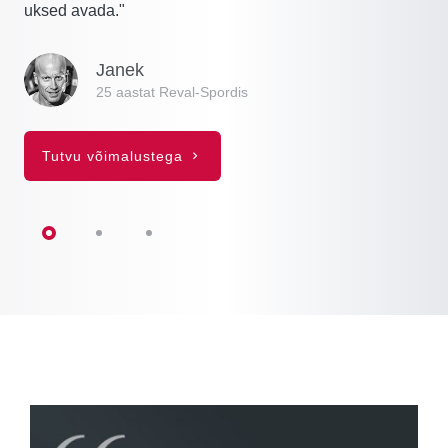
uksed avada."
Janek
25 aastat Reval-Spordis
Tutvu võimalustega
Instagram photos section