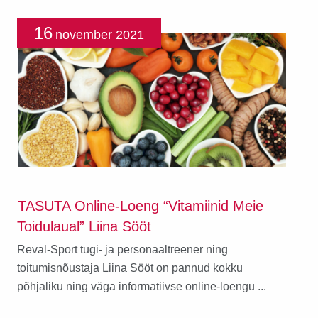
16
november
2021
TASUTA Online-Loeng “Vitamiinid Meie
Toidulaual” Liina Sööt
Reval-Sport tugi- ja personaaltreener ning
toitumisnõustaja Liina Sööt on pannud kokku
põhjaliku ning väga informatiivse online-loengu ...