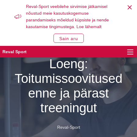
Reval-Sport veebilehe sirvimise jätkamisel
nõustud meie kasutuskogemuse
parandamiseks mõeldud küpsiste ja nende
kasutamise tingimustega.
Loe lähemalt
Sain aru
01. October 2018
< 1
minut lugeda
Reval Sport
Loeng:
Toitumissoovitused
enne ja pärast
treeningut
Reval-Sport