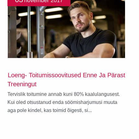
november
2017
Loeng- Toitumissoovitused Enne Ja Pärast
Treeningut
Tervislik toitumine annab kuni 80% kaalulangusest.
Kui oled otsustanud enda söömisharjumusi muuta
aga pole kindel, kas toimid õigesti, si...