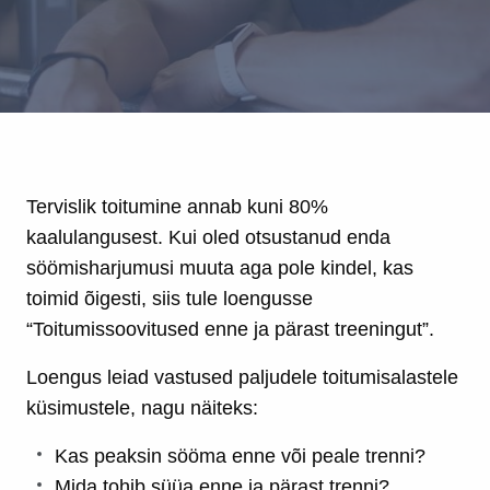
Tervislik toitumine annab kuni 80%
kaalulangusest. Kui oled otsustanud enda
söömisharjumusi muuta aga pole kindel, kas
toimid õigesti, siis tule loengusse
“Toitumissoovitused enne ja pärast treeningut”.
Loengus leiad vastused paljudele toitumisalastele
küsimustele, nagu näiteks:
Kas peaksin sööma enne või peale trenni?
Mida tohib süüa enne ja pärast trenni?